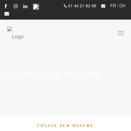
01 44 21 82 68
FR
/
CH
Toggl
naviga
VOYAGE SUR MESURE
VOYAGE SUR MESURE